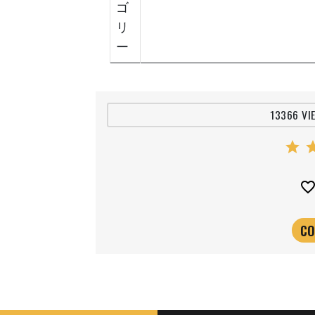
ゴ
リ
ー
13366 VI
star
st
favorite_bord