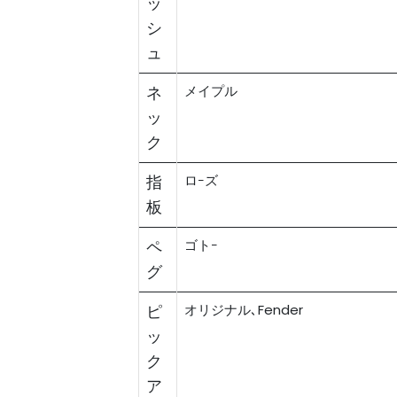
ッ
シ
ュ
ネ
メイプル
ッ
ク
指
ロｰズ
板
ペ
ゴトｰ
グ
ピ
オリジナル､Fender
ッ
ク
ア