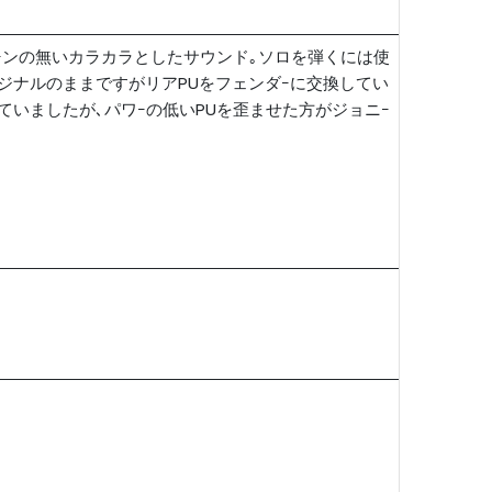
ィｰンの無いカラカラとしたサウンド｡ソロを弾くには使
リジナルのままですがリアPUをフェンダｰに交換してい
されていましたが､パワｰの低いPUを歪ませた方がジョニｰ