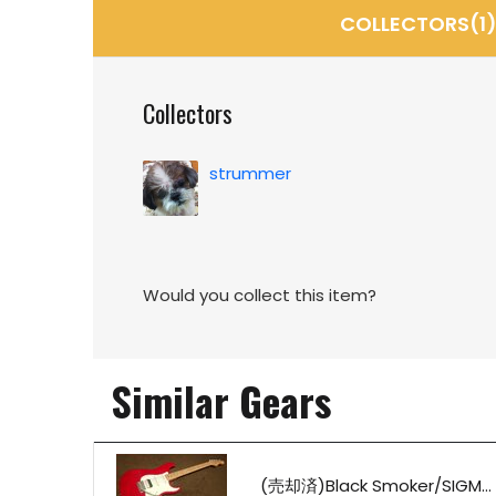
COLLECTORS(1
Collectors
strummer
Would you collect this item?
Similar Gears
(売却済)Black Smoker/SIGM...