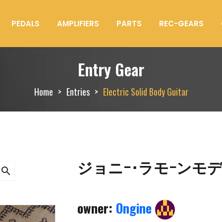
PEDALS
AMPLIFIERS
PARTS
REC-GEARS
Entry Gear
Home
Entries
Electric Solid Body Guitar
ジョニｰ･ラモｰンモ
search
owner:
Ongine