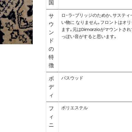
国
サ
ロｰラｰブリッジのためか､サステ
い物に なりません｡フロントはオ
ウ
ます｡元はDimarzioがマウント
ン
っぽい音がすると思います｡
ド
の
特
徴
ボ
バスウッド
デ
ィ
フ
ポリエステル
ィ
ニ