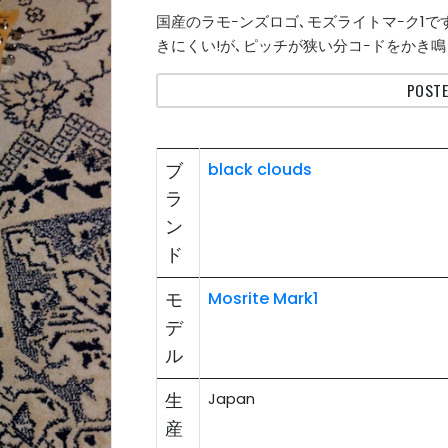
国産のラモｰンズロゴ､モズライトマｰク1
きにくい!が､ピッチが狭い分コｰドをかき鳴
POSTE
ブ
black clouds
ラ
ン
ド
モ
Mosrite Mark1
デ
ル
生
Japan
産