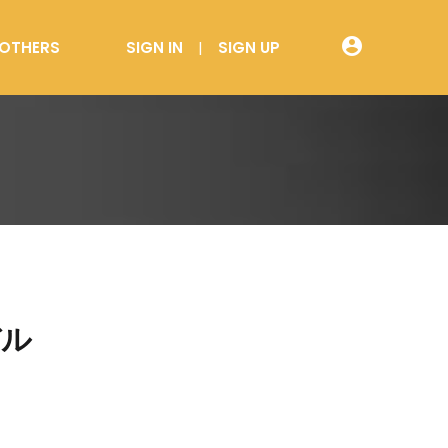
account_circle
OTHERS
SIGN IN
SIGN UP
デル