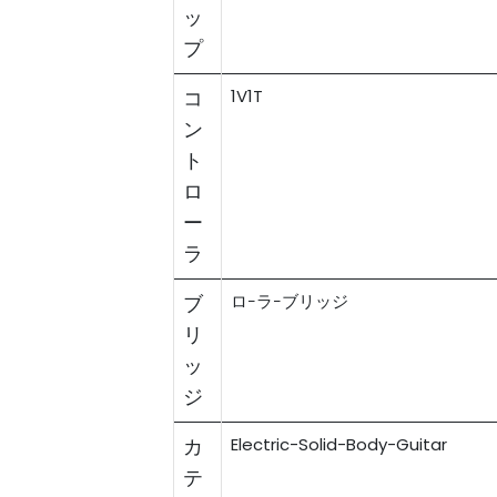
ッ
プ
コ
1V1T
ン
ト
ロ
ー
ラ
ブ
ロｰラｰブリッジ
リ
ッ
ジ
カ
Electric-Solid-Body-Guitar
テ