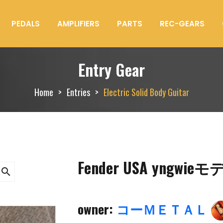
PEDALS
AMPLIFIERS
PARTS
REC-GEARS
Entry Gear
Home
Entries
Electric Solid Body Guitar
Fender USA yngwie
search
owner:
コーＭＥＴＡＬ