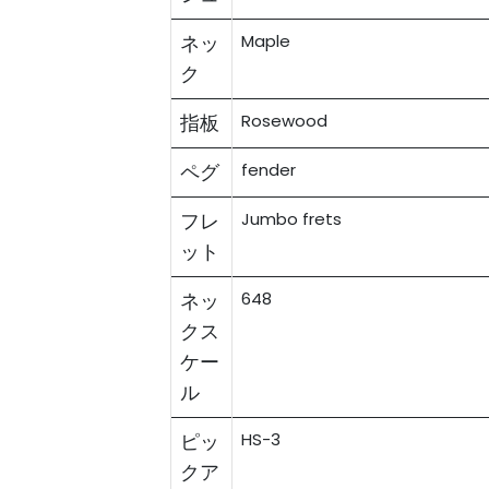
ネッ
Maple
ク
指板
Rosewood
ペグ
fender
フレ
Jumbo frets
ット
ネッ
648
クス
ケー
ル
ピッ
HS-3
クア