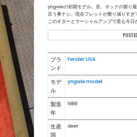
yngwieの初期モデル。音、ネックの握
言う事ナシ。現在フレットが擦り減りすぎ
このギターとマーシャルアンプで君も今日から
POSTED
ブラ
Fender USA
ンド
モデ
yngwie model
ル
製造
1989
年
生産
deer
国