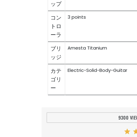
ップ
コン
3 points
トロ
ーラ
ブリ
Amesta Titanium
ッジ
カテ
Electric-Solid-Body-Guitar
ゴリ
ー
9300 VIE
star
st