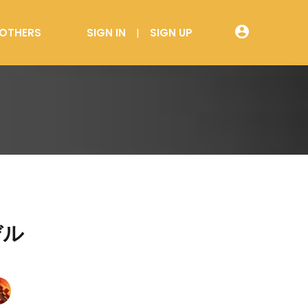
account_circle
OTHERS
SIGN IN
SIGN UP
モデル