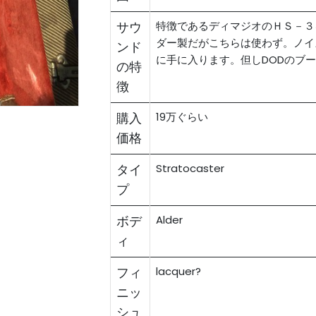
サウ
特徴であるディマジオのＨＳ－３
ダー製だがこちらは使わず。ノイズ
ンド
に手に入ります。但しDODのブ
の特
徴
購入
19万ぐらい
価格
タイ
Stratocaster
プ
ボデ
Alder
ィ
フィ
lacquer?
ニッ
シュ