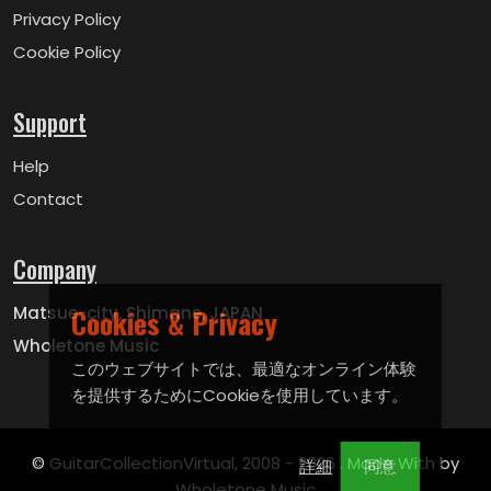
Privacy Policy
Cookie Policy
Support
Help
Contact
Company
Matsue-city, Shimane, JAPAN
Cookies & Privacy
Wholetone Music
このウェブサイトでは、最適なオンライン体験
を提供するためにCookieを使用しています。
© GuitarCollectionVirtual, 2008 -
2026 . Made With by
詳細
同意
Wholetone Music