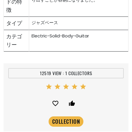
ドの特
徴
タイプ
ジャズベース
カテゴ
Electric-Solid-Body-Guitar
リー
12519 VIEW : 1 COLLECTORS
star
star
star
star
star
favorite_border
thumb_up_alt