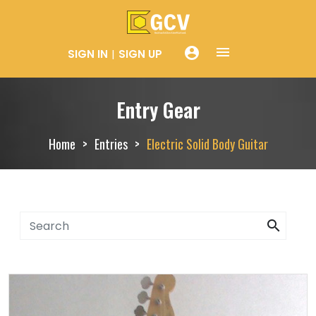
menue
account_circle
SIGN IN
SIGN UP
Entry Gear
Home
Entries
Electric Solid Body Guitar
search