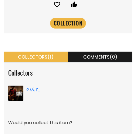
favorite_border
thumb_up_alt
COLLECTORS(1)
COMMENTS(0)
Collectors
のんた
Would you collect this item?