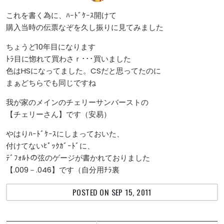
これを書く為に、ﾊｰﾄﾞｹｰｽ開けて
購入当時の伝票なぞを久し振りに見てみました
ちょうど10年目になります
ﾄﾗ目に惚れて買わさｒ･･･買いました
色はHSになってました。CSだと思ってたのに
まぁどちらでも同じですね
我が家のメインのチェリーサンバーストの
【チェリーさん】です（安易）
やはりﾊｰﾄﾞｹｰｽにしまっておいた、
付けてないﾋﾟｯｸｶﾞｰﾄﾞに、
ﾃﾞﾌｫﾙﾄの弦のゲージが書かれておりました
【.009－.046】です（自分用ﾁﾗ裏
POSTED ON SEP 15, 2011