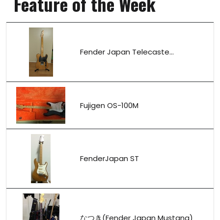
Feature of the Week
Fender Japan Telecaste...
Fujigen OS-100M
FenderJapan ST
なつき(Fender Japan Mustang)