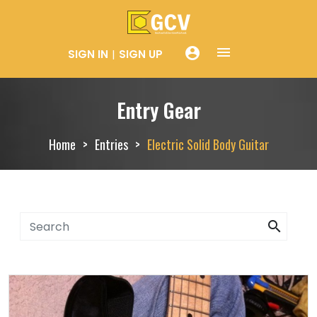
menue
account_circle
SIGN IN
SIGN UP
Entry Gear
Home
Entries
Electric Solid Body Guitar
search