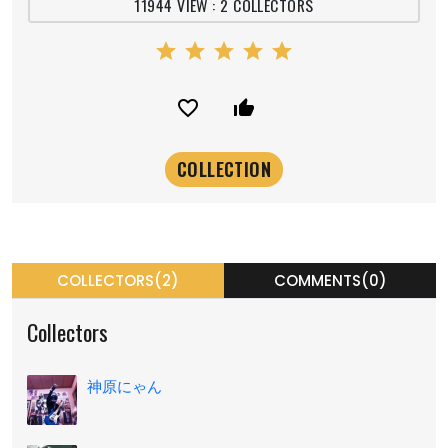
11944 VIEW : 2 COLLECTORS
star
star
star
star
star
favorite_border
thumb_up_alt
COLLECTORS(2)
COMMENTS(0)
Collectors
神原にゃん