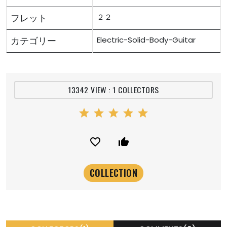
フレット
２２
カテゴリー
Electric-Solid-Body-Guitar
13342 VIEW : 1 COLLECTORS
star
star
star
star
star
favorite_border
thumb_up_alt