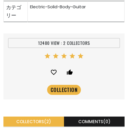
カテゴ
Electric-Solid-Body-Guitar
リー
12480 VIEW : 2 COLLECTORS
star
star
star
star
star
favorite_border
thumb_up_alt
COLLECTORS(2)
COMMENTS(0)